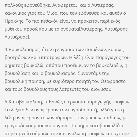
πολλούς εφονεύθηκε. Αναφέρεται και ο Λυτιέρσας,
κανονικός γιός του Μίδα, που τον εφόνευσε και αυτόν ο
Ηρακλής. Το πιο πιθανόν είναι να πρόκειται περί ενός
μυθικού προσώπου με τα ονόματα[Λυτιέρσης, Λυτυέρσης,
Λυτυέρσας].
4.Βουκολιασμός, ήταν η εργασία των ποιμένων, κυρίως
βοοτρόφων και ιπποτρόφων. Η λέξη είναι παράγωγος του
ρήματος βουκολώ, απ΄όπου προέκυψαν το βουκολιάζω, η
βουκολίαση και ο βουκολιασμός. Συναντάμε την
βουκολική ποίηση, με κυριότερο ποιητή τον Θεόφραστο
και τους βουκόλους τους λατρευτές του Διονύσου.
5.Καταβαυκάλιση, πιθανώς η εργασία παραγωγής τροφών.
Τα λεξικά δεν αναφέρουν την εργασία αυτή, αλλά για τη
λέξη αναφέρουν το νανούρισμα των μικρών παιδιών, με
τραγούδι και μουσικό όργανο. Το ρήμα καταβαυκαλίζω
στην αρχαία σήμαινε την κατανάλωση τροφών και όχι την