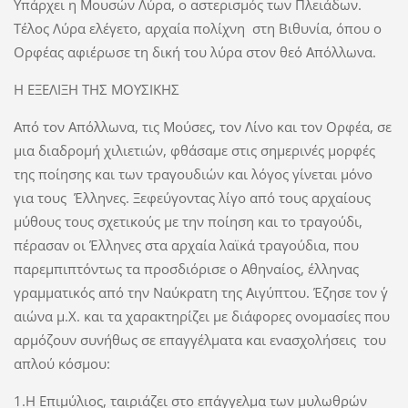
Υπάρχει η Μουσών Λύρα, ο αστερισμός των Πλειάδων.
Τέλος Λύρα ελέγετο, αρχαία πολίχνη στη Βιθυνία, όπου ο
Ορφέας αφιέρωσε τη δική του λύρα στον θεό Απόλλωνα.
Η ΕΞΕΛΙΞΗ ΤΗΣ ΜΟΥΣΙΚΗΣ
Από τον Απόλλωνα, τις Μούσες, τον Λίνο και τον Ορφέα, σε
μια διαδρομή χιλιετιών, φθάσαμε στις σημερινές μορφές
της ποίησης και των τραγουδιών και λόγος γίνεται μόνο
για τους Έλληνες. Ξεφεύγοντας λίγο από τους αρχαίους
μύθους τους σχετικούς με την ποίηση και το τραγούδι,
πέρασαν οι Έλληνες στα αρχαία λαϊκά τραγούδια, που
παρεμπιπτόντως τα προσδιόρισε ο Αθηναίος, έλληνας
γραμματικός από την Ναύκρατη της Αιγύπτου. Έζησε τον γ΄
αιώνα μ.Χ. και τα χαρακτηρίζει με διάφορες ονομασίες που
αρμόζουν συνήθως σε επαγγέλματα και ενασχολήσεις του
απλού κόσμου:
1.Η Επιμύλιος, ταιριάζει στο επάγγελμα των μυλωθρών