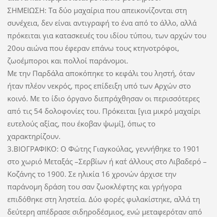
ΣΗΜΕΙΩΣΗ: Τα δύο μαχαίρια που απεικονίζονται στη
συνέχεια, δεν είναι αντιγραφή το ένα από το άλλο, αλλά
πρόκειται για κατασκευές του ιδίου τύπου, των αρχών του
20ου αιώνα που έφεραν επάνω τους κτηνοτρόφοι,
ζωοέμποροι και πολλοί παράνομοι.
Με την Παρδάλα αποκόπηκε το κεφάλι του ληστή, όταν
ήταν πλέον νεκρός, προς επίδειξη υπό των Αρχών στο
κοινό. Με το ίδιο όργανο διεπράχθησαν οι περισσότερες
από τις 54 δολοφονίες του. Πρόκειται [για μικρό μαχαίρι
ευτελούς αξίας, που έκοβαν ψωμί], όπως το
χαρακτηρίζουν.
3.ΒΙΟΓΡΑΦΙΚΟ: Ο Φώτης Γιαγκούλας, γεννήθηκε το 1901
στο χωριό Μεταξάς –Σερβίων ή κατ΄ άλλους στο Λιβαδερό –
Κοζάνης το 1900. Σε ηλικία 16 χρονών άρχισε την
παράνομη δράση του σαν ζωοκλέφτης και γρήγορα
επιδόθηκε στη ληστεία. Δύο φορές φυλακίστηκε, αλλά τη
δεύτερη απέδρασε σιδηροδέσμιος, ενώ μεταφερόταν από