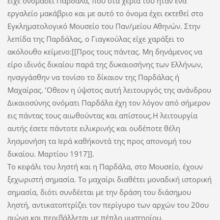
είχε ονομάσει Παρδάλα, που στα χέρια του ήταν ένα
εργαλείο μακάβριο και με αυτό το όνομα έχει εκτεθεί στο
Εγκληματολογικό Μουσείο του Παν/μείου Αθηνών. Στην
λεπίδα της Παρδάλας, ο Γιαγκούλας είχε χαράξει το
ακόλουθο κείμενο:[[Προς τους πάντας. Μη δηνάμενος να
είρο ιδινός δικαίου παρά της δυκαιοσήνης των Ελλήνων,
ηναγγάσθην να τονίσο το δίκαιον της Παρδάλας ή
Μαχαίρας. ’Οθεον η ύψστος αυτή λειτουργός της ανάνδρου
Δικαιοσύνης ονόματι Παρδάλα έχη τον λόγον από σήμερον
εις πάντας τους αιωθούντας και απίστους.Η λειτουργία
αυτής έσετε πάντοτε ειλικρινής και ουδέποτε θέλη
λησμονήση τα Ιερά καθήκοντά της προς απονομή του
δικαίου. Μαρτίου 1917]].
Το κεφάλι του ληστή και η Παρδάλα, στο Μουσείο, έχουν
ξεχωριστή σημασία. Το μαχαίρι διαθέτει μοναδική ιστορική
σημασία, διότι συνδέεται με την δράση του διάσημου
ληστή, αντικατοπτρίζει τον περίγυρο των αρχών του 20ου
αιώνα και περιβάλλεται με πέπλο μυστηρίου.