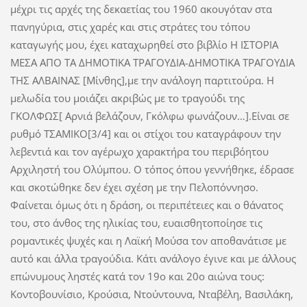
μέχρι τις αρχές της δεκαετίας του 1960 ακουγόταν στα
πανηγύρια, στις χαρές και στις στράτες του τόπου
καταγωγής μου, έχει καταχωρηθεί στο βιβλίο Η ΙΣΤΟΡΙΑ
ΜΕΣΑ ΑΠΟ ΤΑ ΔΗΜΟΤΙΚΑ ΤΡΑΓΟΥΔΙΑ-ΔΗΜΟΤΙΚΑ ΤΡΑΓΟΥΔΙΑ
ΤΗΣ ΑΛΒΑΙΝΑΣ [Μίνθης],με την ανάλογη παρτιτούρα. Η
μελωδία του μοιάζει ακριβώς με το τραγούδι της
ΓΚΟΛΦΩΣ[ Αρνιά βελάζουν, Γκόλφω φωνάζουν…].Είναι σε
ρυθμό ΤΣΑΜΙΚΟ[3/4] και οι στίχοι του καταγράφουν την
λεβεντιά και τον αγέρωχο χαρακτήρα του περιβόητου
Αρχιληστή του Ολύμπου. Ο τόπος όπου γεννήθηκε, έδρασε
και σκοτώθηκε δεν έχει σχέση με την Πελοπόννησο.
Φαίνεται όμως ότι η δράση, οι περιπέτειες και ο θάνατος
του, στο άνθος της ηλικίας του, ευαισθητοποίησε τις
ρομαντικές ψυχές και η Λαϊκή Μούσα τον αποθανάτισε με
αυτό και άλλα τραγούδια. Κάτι ανάλογο έγινε και με άλλους
επώνυμους ληστές κατά τον 19ο και 20ο αιώνα τους:
Κοντοβουνίσιο, Κρούσια, Ντούντουνα, Νταβέλη, Βασιλάκη,