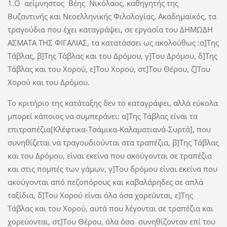
1.O αείμνηστος Βέης Νικόλαος, καθηγητής της
Βυζαντινής και Νεοελληνικής Φιλολογίας, Ακαδημαϊκός, τα
τραγούδια που έχει καταγράψει, σε εργασία του ΔΗΜΩΔΗ
ΑΣΜΑΤΑ ΤΗΣ ΦΙΓΑΛΙΑΣ, τα κατατάσσει ως ακολούθως :α]Της
Τάβλας, β]Της Τάβλας και του Δρόμου, γ]Του Δρόμου, δ]Της
Τάβλας και του Χορού, ε]Του Χορού, στ]Του Θέρου, ζ]Του
Χορού και του Δρόμου.
Το κριτήριο της κατάταξης δεν το καταγράφει, αλλά εύκολα
μπορεί κάποιος να συμπεράνει: α]Της Τάβλας είναι τα
επιτραπέζια[Κλέφτικα-Τσάμικα-Καλαματιανά-Συρτά], που
συνηθίζεται να τραγουδιούνται στα τραπέζια, β]Της Τάβλας
και του Δρόμου, είναι εκείνα που ακούγονται σε τραπέζια
και στις πομπές των γάμων, γ]Του δρόμου είναι εκείνα που
ακούγονται από πεζοπόρους και καβαλάρηδες σε απλά
ταξίδια, δ]Του Χορού είναι όλα όσα χορεύνται, ε]Της
Τάβλας και του Χορού, αυτά που λέγονται σε τραπέζια και
χορεύονται, στ]Του Θέρου, όλα όσα συνηθίζονταν επί του