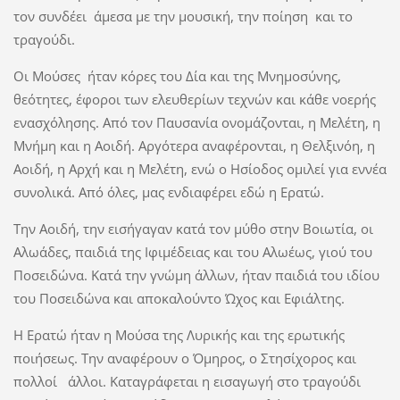
τον συνδέει άμεσα με την μουσική, την ποίηση και το
τραγούδι.
Οι Μούσες ήταν κόρες του Δία και της Μνημοσύνης,
θεότητες, έφοροι των ελευθερίων τεχνών και κάθε νοερής
ενασχόλησης. Από τον Παυσανία ονομάζονται, η Μελέτη, η
Μνήμη και η Αοιδή. Αργότερα αναφέρονται, η Θελξινόη, η
Αοιδή, η Αρχή και η Μελέτη, ενώ ο Ησίοδος ομιλεί για εννέα
συνολικά. Από όλες, μας ενδιαφέρει εδώ η Ερατώ.
Την Αοιδή, την εισήγαγαν κατά τον μύθο στην Βοιωτία, οι
Αλωάδες, παιδιά της Ιφιμέδειας και του Αλωέως, γιού του
Ποσειδώνα. Κατά την γνώμη άλλων, ήταν παιδιά του ιδίου
του Ποσειδώνα και αποκαλούντο Ώχος και Εφιάλτης.
Η Ερατώ ήταν η Μούσα της Λυρικής και της ερωτικής
ποιήσεως. Την αναφέρουν ο Όμηρος, ο Στησίχορος και
πολλοί άλλοι. Καταγράφεται η εισαγωγή στο τραγούδι