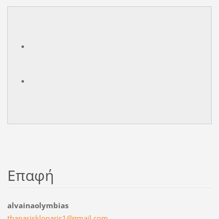
Επαφή
alvainaolymbias
thanasis
klonaris
1@gmail.
com