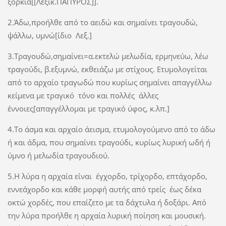
ξόρκια[[Λεξικ.ΠΑΠΥΡΟΣ]].
2.Άδω,προήλθε από το αειδώ και σημαίνει τραγουδώ,
ψάλλω, υμνώ[ίδιο Λεξ.]
3.Τραγουδώ,σημαίνει=α.εκτελώ μελωδία, ερμηνεύω, λέω
τραγούδι, β.εξυμνώ, εκθειάζω με στίχους. Ετυμολογείται
από το αρχαίο τραγωδώ που κυρίως σημαίνει απαγγέλλω
κείμενα με τραγικό τόνο και πολλές άλλες
έννοιες[απαγγέλλομαι με τραγικό ύφος, κ.λπ.]
4.Το άσμα και αρχαίο άεισμα, ετυμολογούμενο από το άδω
ή και άδμα, που σημαίνει τραγούδι, κυρίως λυρική ωδή ή
ύμνο ή μελωδία τραγουδιού.
5.Η λύρα η αρχαία είναι έγχορδο, τρίχορδο, επτάχορδο,
εννεάχορδο και κάθε μορφή αυτής από τρείς έως δέκα
οκτώ χορδές, που επαίζετο με τα δάχτυλα ή δοξάρι. Από
την λύρα προήλθε η αρχαία λυρική ποίηση και μουσική.