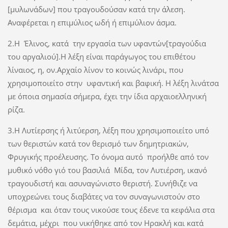
[μυλωνάδων] που τραγουδούσαν κατά την άλεση.
Αναφέρεται η επιμύλιος ωδή ή επιμύλιον άσμα.
2.Η Έλινος, κατά την εργασία των υφαντών[τραγούδια
του αργαλιού].Η λέξη είναι παράγωγος του επιθέτου
λίναιος, η, ον.Αρχαίο λίνον το κοινώς λινάρι, που
χρησιμοποιείτο στην υφαντική και βαφική. Η λέξη λινάτσα
με όποια σημασία σήμερα, έχει την ίδια αρχαιοελληνική
ρίζα.
3.Η Λυτίερσης ή λιτύερση, λέξη που χρησιμοποιείτο υπό
των θεριστών κατά τον θερισμό των δημητριακών,
Φρυγικής προέλευσης. Το όνομα αυτό προήλθε από τον
μυθικό νόθο γιό του βασιλιά Μίδα, τον Λυτιέρση, ικανό
τραγουδιστή και ασυναγώνιστο θεριστή. Συνήθιζε να
υποχρεώνει τους διαβάτες να τον συναγωνιστούν στο
θέρισμα και όταν τους νικούσε τους έδενε τα κεφάλια στα
δεμάτια, μέχρι που νικήθηκε από τον Ηρακλή και κατά