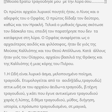
[[Μούσα Ερατώ τραγούδησε μου με την λύρα σου………….]]
Οι πρώτοι αρχαίοι λυρικοί ποιητές ήταν, ο Λίνος και ο
αδερφός του ο Ορφέας. Ο πρώτος δίδαξε τον δεύτερο,
καθώς και τον Ηρακλή. Τελικά ο μυθικός ήρωας σκότωσε
τον δάσκαλο του, επειδή τον παρατήρησε που δεν τα
κατάφερνε στη λύρα. Ο Ορφέας αναφέρεται ως ο
αρχαιότερος αοιδός και φιλόσοφος, ήταν δε γιός της
Μούσας Καλλιόπης και του Θεού Απόλλωνα. Κατά άλλους
ήταν γιός του Οίαγρου, αρχαίου βασιλιά της Θράκης και
της Καλλιόπης ή μιας κόρης του Πιέρου.
1.Η Ωδή είναι λυρικό άσμα, μελοποιημένο ποίημα,
τραγούδι. Ετυμολογείται από το αοιδή[άδω,τραγουδώ]
αττικ.ωδή εκ του αρχαίου άειδω=α.τραγούδι, β.τέχνη
τραγουδιού, γ.κάτι που έγινε αντικείμενο τραγουδιού
χαράς ή λύπης, δ.θέμα τραγουδιού, μύθος, διήγηση,
ιστορία, ε.πρόσωπο τραγουδισμένο, στ.μαγικά,