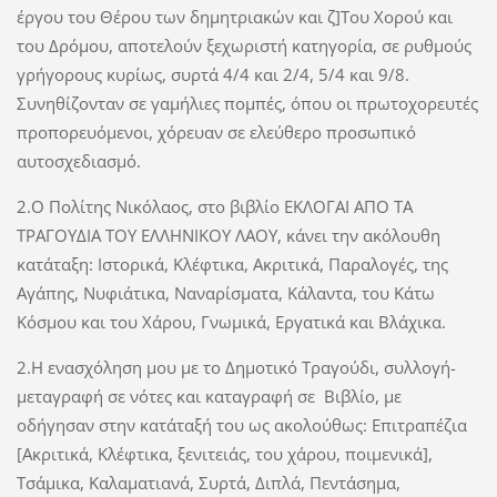
έργου του Θέρου των δημητριακών και ζ]Του Χορού και
του Δρόμου, αποτελούν ξεχωριστή κατηγορία, σε ρυθμούς
γρήγορους κυρίως, συρτά 4/4 και 2/4, 5/4 και 9/8.
Συνηθίζονταν σε γαμήλιες πομπές, όπου οι πρωτοχορευτές
προπορευόμενοι, χόρευαν σε ελεύθερο προσωπικό
αυτοσχεδιασμό.
2.Ο Πολίτης Νικόλαος, στο βιβλίο ΕΚΛΟΓΑΙ ΑΠΟ ΤΑ
ΤΡΑΓΟΥΔΙΑ ΤΟΥ ΕΛΛΗΝΙΚΟΥ ΛΑΟΥ, κάνει την ακόλουθη
κατάταξη: Ιστορικά, Κλέφτικα, Ακριτικά, Παραλογές, της
Αγάπης, Νυφιάτικα, Ναναρίσματα, Κάλαντα, του Κάτω
Κόσμου και του Χάρου, Γνωμικά, Εργατικά και Βλάχικα.
2.Η ενασχόληση μου με το Δημοτικό Τραγούδι, συλλογή-
μεταγραφή σε νότες και καταγραφή σε Βιβλίο, με
οδήγησαν στην κατάταξή του ως ακολούθως: Επιτραπέζια
[Ακριτικά, Κλέφτικα, ξενιτειάς, του χάρου, ποιμενικά],
Τσάμικα, Καλαματιανά, Συρτά, Διπλά, Πεντάσημα,